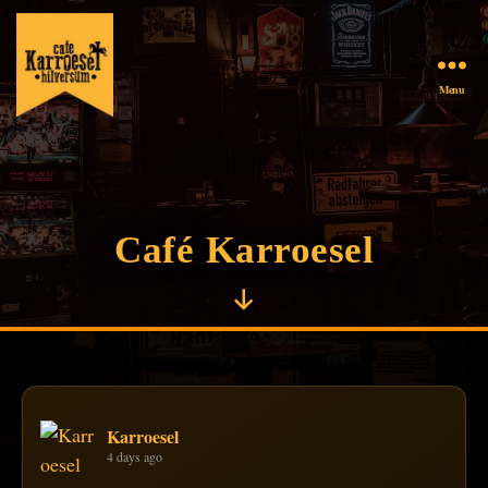
Menu
Café
Karroesel
Café Karroesel
Scroll
naar
beneden
Karroesel
4 days ago